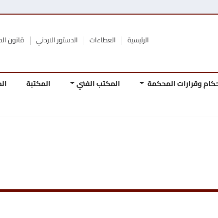
الرئيسية
العطاءات
الدستور الاردني
قانون المحكمة الدستورية
محكمة
المكتب الفني
المكتبة
المجلة
المرجع
المباد
الدستو