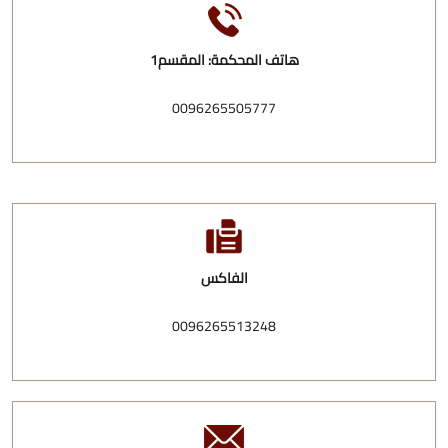
هاتف المحكمة: المقسم1
0096265505777
الفاكس
0096265513248