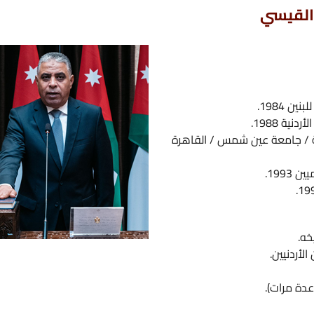
ع
ر
ا
ح
شمس / القاهرة
ك
ا
ل
ا
ك
ك