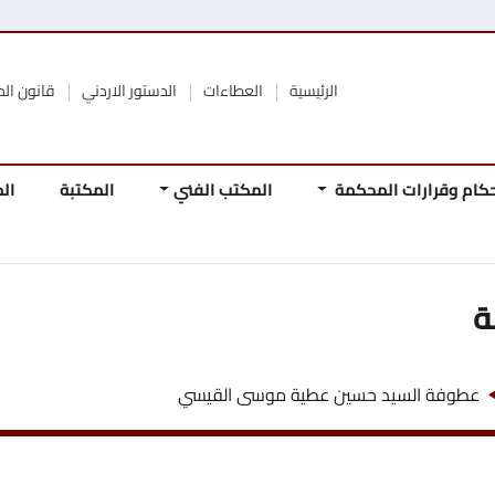
الرئيسية
العطاءات
الدستور الاردني
قانون المحكمة الدستورية
محكمة
المكتب الفني
المكتبة
المجلة
المرجع
المباد
الدستو
حسين عطية موسى القيسي