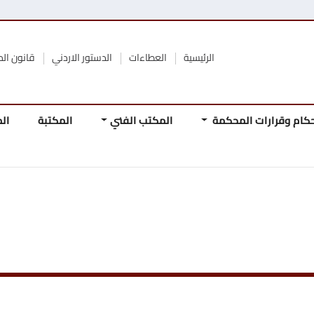
الرئيسية
العطاءات
الدستور الاردني
قانون المحكمة الدستورية
محكمة
المكتب الفني
المكتبة
المجلة
المرجع
المباد
الدستو